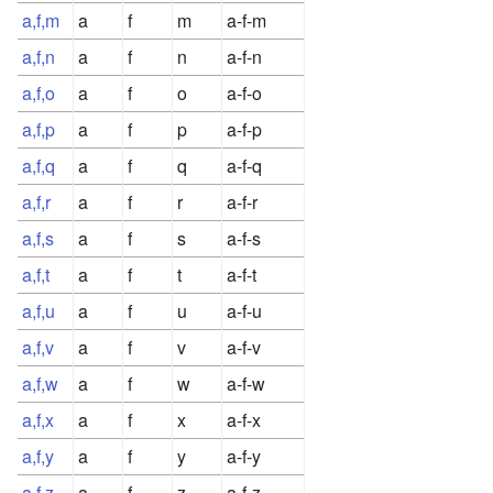
a,f,m
a
f
m
a-f-m
a,f,n
a
f
n
a-f-n
a,f,o
a
f
o
a-f-o
a,f,p
a
f
p
a-f-p
a,f,q
a
f
q
a-f-q
a,f,r
a
f
r
a-f-r
a,f,s
a
f
s
a-f-s
a,f,t
a
f
t
a-f-t
a,f,u
a
f
u
a-f-u
a,f,v
a
f
v
a-f-v
a,f,w
a
f
w
a-f-w
a,f,x
a
f
x
a-f-x
a,f,y
a
f
y
a-f-y
a,f,z
a
f
z
a-f-z