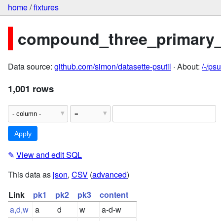
home
/
fixtures
compound_three_primary
Data source:
github.com/simon/datasette-psutil
· About:
/-/ps
1,001 rows
✎
View and edit SQL
This data as
json
,
CSV
(
advanced
)
Link
pk1
pk2
pk3
content
a,d,w
a
d
w
a-d-w