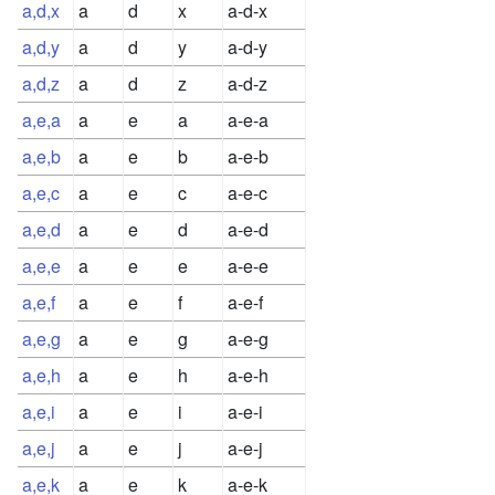
a,d,x
a
d
x
a-d-x
a,d,y
a
d
y
a-d-y
a,d,z
a
d
z
a-d-z
a,e,a
a
e
a
a-e-a
a,e,b
a
e
b
a-e-b
a,e,c
a
e
c
a-e-c
a,e,d
a
e
d
a-e-d
a,e,e
a
e
e
a-e-e
a,e,f
a
e
f
a-e-f
a,e,g
a
e
g
a-e-g
a,e,h
a
e
h
a-e-h
a,e,i
a
e
i
a-e-i
a,e,j
a
e
j
a-e-j
a,e,k
a
e
k
a-e-k