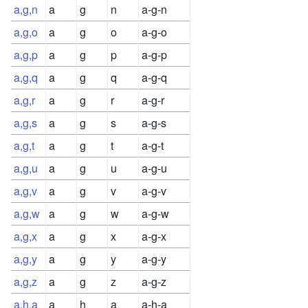
a,g,n
a
g
n
a-g-n
a,g,o
a
g
o
a-g-o
a,g,p
a
g
p
a-g-p
a,g,q
a
g
q
a-g-q
a,g,r
a
g
r
a-g-r
a,g,s
a
g
s
a-g-s
a,g,t
a
g
t
a-g-t
a,g,u
a
g
u
a-g-u
a,g,v
a
g
v
a-g-v
a,g,w
a
g
w
a-g-w
a,g,x
a
g
x
a-g-x
a,g,y
a
g
y
a-g-y
a,g,z
a
g
z
a-g-z
a,h,a
a
h
a
a-h-a