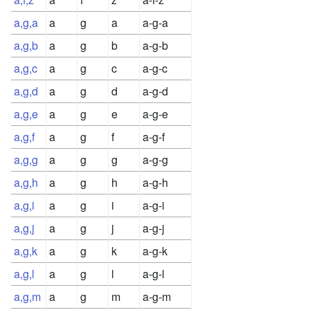
a,g,a
a
g
a
a-g-a
a,g,b
a
g
b
a-g-b
a,g,c
a
g
c
a-g-c
a,g,d
a
g
d
a-g-d
a,g,e
a
g
e
a-g-e
a,g,f
a
g
f
a-g-f
a,g,g
a
g
g
a-g-g
a,g,h
a
g
h
a-g-h
a,g,i
a
g
i
a-g-i
a,g,j
a
g
j
a-g-j
a,g,k
a
g
k
a-g-k
a,g,l
a
g
l
a-g-l
a,g,m
a
g
m
a-g-m