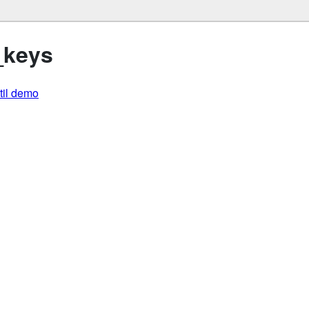
_keys
util demo