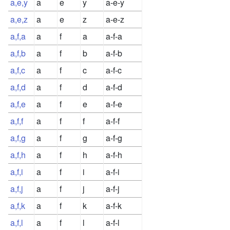
a,e,y
a
e
y
a-e-y
a,e,z
a
e
z
a-e-z
a,f,a
a
f
a
a-f-a
a,f,b
a
f
b
a-f-b
a,f,c
a
f
c
a-f-c
a,f,d
a
f
d
a-f-d
a,f,e
a
f
e
a-f-e
a,f,f
a
f
f
a-f-f
a,f,g
a
f
g
a-f-g
a,f,h
a
f
h
a-f-h
a,f,i
a
f
i
a-f-i
a,f,j
a
f
j
a-f-j
a,f,k
a
f
k
a-f-k
a,f,l
a
f
l
a-f-l