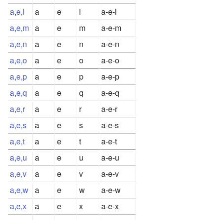
a,e,l
a
e
l
a-e-l
a,e,m
a
e
m
a-e-m
a,e,n
a
e
n
a-e-n
a,e,o
a
e
o
a-e-o
a,e,p
a
e
p
a-e-p
a,e,q
a
e
q
a-e-q
a,e,r
a
e
r
a-e-r
a,e,s
a
e
s
a-e-s
a,e,t
a
e
t
a-e-t
a,e,u
a
e
u
a-e-u
a,e,v
a
e
v
a-e-v
a,e,w
a
e
w
a-e-w
a,e,x
a
e
x
a-e-x