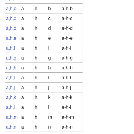
a,h,b
a
h
b
a-h-b
a,h,c
a
h
c
a-h-c
a,h,d
a
h
d
a-h-d
a,h,e
a
h
e
a-h-e
a,h,f
a
h
f
a-h-f
a,h,g
a
h
g
a-h-g
a,h,h
a
h
h
a-h-h
a,h,i
a
h
i
a-h-i
a,h,j
a
h
j
a-h-j
a,h,k
a
h
k
a-h-k
a,h,l
a
h
l
a-h-l
a,h,m
a
h
m
a-h-m
a,h,n
a
h
n
a-h-n